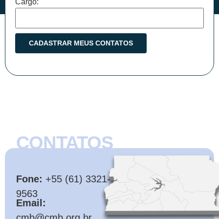
Cargo:
CONTATOS
CMB
Fone:
+55 (61) 3321-
9563
Email:
cmb@cmb.org.br