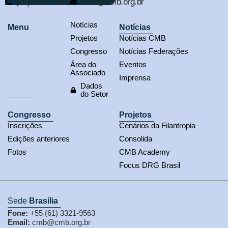
(61) 3321-9563
cmb@cmb.org.br
Notícias
Menu
Notícias
Projetos
Notícias CMB
Congresso
Notícias Federações
Área do
Eventos
Associado
Imprensa
Dados
do Setor
Congresso
Projetos
Inscrições
Cenários da Filantropia
Edições anteriores
Consolida
Fotos
CMB Academy
Focus DRG Brasil
Sede
Brasília
Fone:
+55 (61) 3321-9563
Email:
cmb@cmb.org.br