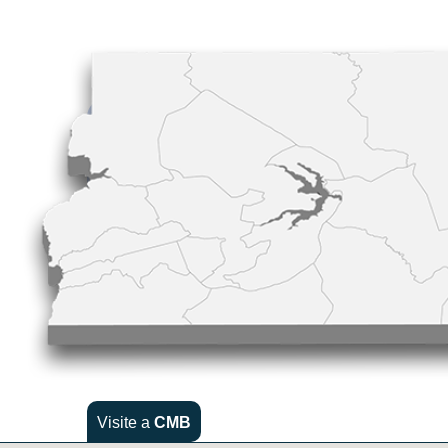
Visite a
CMB