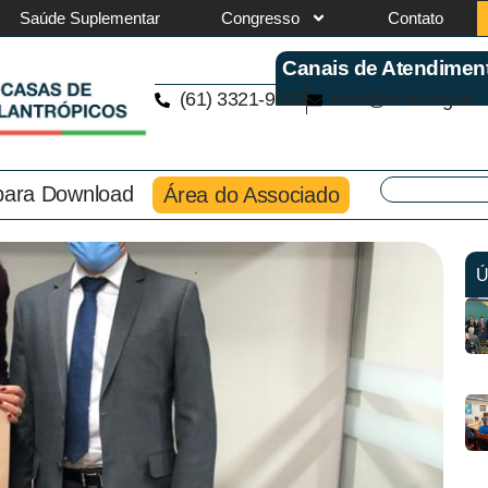
Saúde Suplementar
Congresso
Contato
Canais de Atendimen
(61) 3321-9563
cmb@cmb.org.br
 para Download
Área do Associado
Ú