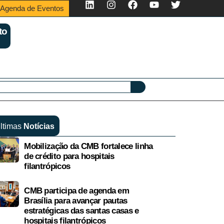
Agenda de Eventos
to
ltimas
Notícias
Mobilização da CMB fortalece linha
de crédito para hospitais
filantrópicos
CMB participa de agenda em
Brasília para avançar pautas
estratégicas das santas casas e
hospitais filantrópicos