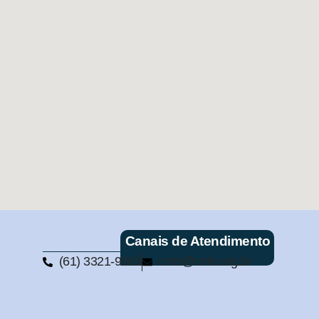
Canais de Atendimento
(61) 3321-9563
cmb@cmb.org.br