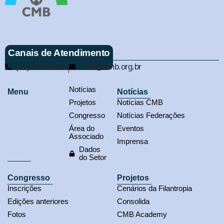
Canais de Atendimento
(61) 3321-9563
cmb@cmb.org.br
Notícias
Menu
Notícias
Projetos
Notícias CMB
Congresso
Notícias Federações
Área do
Eventos
Associado
Imprensa
Dados
do Setor
Congresso
Projetos
Inscrições
Cenários da Filantropia
Edições anteriores
Consolida
Fotos
CMB Academy