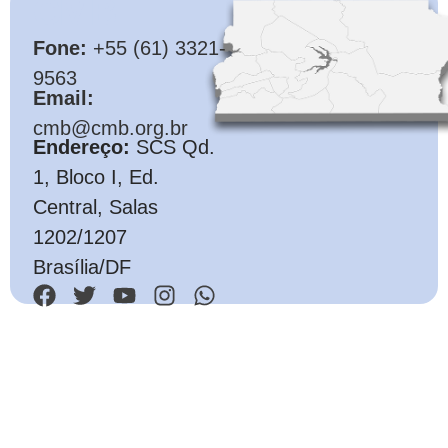
CMB
Fone:
+55 (61) 3321-
9563
Email:
cmb@cmb.org.br
Endereço:
SCS Qd.
1, Bloco I, Ed.
Central, Salas
1202/1207
Brasília/DF