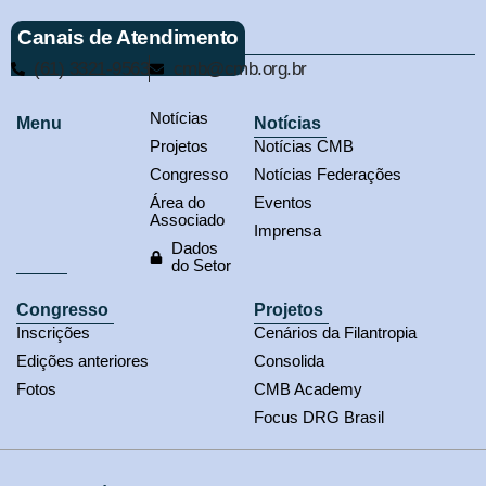
Canais de Atendimento
(61) 3321-9563
cmb@cmb.org.br
Notícias
Menu
Notícias
Projetos
Notícias CMB
Congresso
Notícias Federações
Área do
Eventos
Associado
Imprensa
Dados
do Setor
Congresso
Projetos
Inscrições
Cenários da Filantropia
Edições anteriores
Consolida
Fotos
CMB Academy
Focus DRG Brasil