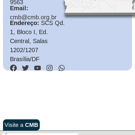
9563
Email:
cmb@cmb.org.br
Endereço:
SCS Qd.
1, Bloco I, Ed.
Central, Salas
1202/1207
Brasília/DF
Visite a
CMB