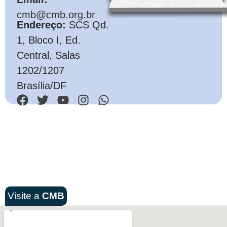
cmb@cmb.org.br
Endereço:
SCS Qd.
1, Bloco I, Ed.
Central, Salas
1202/1207
Brasília/DF
Visite a
CMB