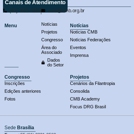
Canais de Atendimento
(61) 3321-9563
cmb@cmb.org.br
Notícias
Menu
Notícias
Projetos
Notícias CMB
Congresso
Notícias Federações
Área do
Eventos
Associado
Imprensa
Dados
do Setor
Congresso
Projetos
Inscrições
Cenários da Filantropia
Edições anteriores
Consolida
Fotos
CMB Academy
Focus DRG Brasil
Sede
Brasília