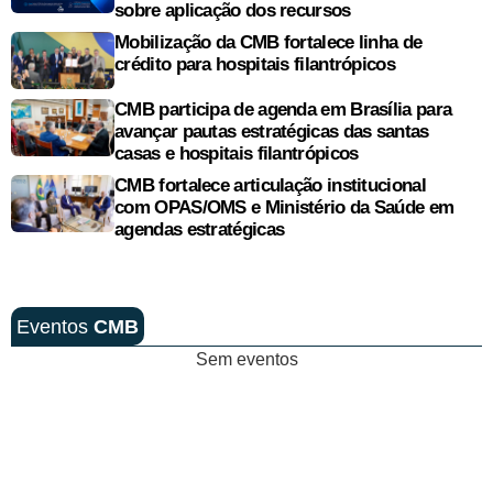
sobre aplicação dos recursos
Mobilização da CMB fortalece linha de
crédito para hospitais filantrópicos
CMB participa de agenda em Brasília para
avançar pautas estratégicas das santas
casas e hospitais filantrópicos
CMB fortalece articulação institucional
com OPAS/OMS e Ministério da Saúde em
agendas estratégicas
Eventos
CMB
Sem eventos