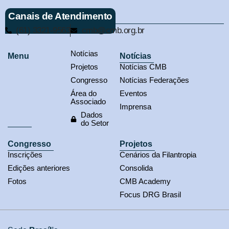
Canais de Atendimento
(61) 3321-9563
cmb@cmb.org.br
Notícias
Menu
Notícias
Projetos
Notícias CMB
Congresso
Notícias Federações
Área do
Eventos
Associado
Imprensa
Dados
do Setor
Congresso
Projetos
Inscrições
Cenários da Filantropia
Edições anteriores
Consolida
Fotos
CMB Academy
Focus DRG Brasil