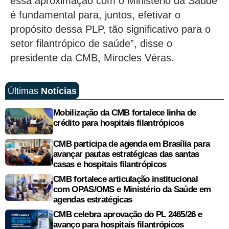
essa aproximação com o Ministério da Saúde
é fundamental para, juntos, efetivar o
propósito dessa PLP, tão significativo para o
setor filantrópico de saúde”, disse o
presidente da CMB, Mirocles Véras.
Últimas
Notícias
Mobilização da CMB fortalece linha de
crédito para hospitais filantrópicos
CMB participa de agenda em Brasília para
avançar pautas estratégicas das santas
casas e hospitais filantrópicos
CMB fortalece articulação institucional
com OPAS/OMS e Ministério da Saúde em
agendas estratégicas
CMB celebra aprovação do PL 2465/26 e
avanço para hospitais filantrópicos