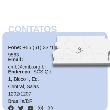
CONTATOS
CMB
Fone:
+55 (61) 3321-
9563
Email:
cmb@cmb.org.br
Endereço:
SCS Qd.
1, Bloco I, Ed.
Central, Salas
1202/1207
Brasília/DF