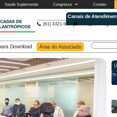
Saúde Suplementar
Congresso
Contato
Canais de Atendimen
(61) 3321-9563
cmb@cmb.org.br
 para Download
Área do Associado
Ú