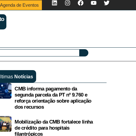
Agenda de Eventos
to
ltimas
Notícias
CMB informa pagamento da
segunda parcela da PT nº 9.760 e
reforça orientação sobre aplicação
dos recursos
Mobilização da CMB fortalece linha
de crédito para hospitais
filantrópicos