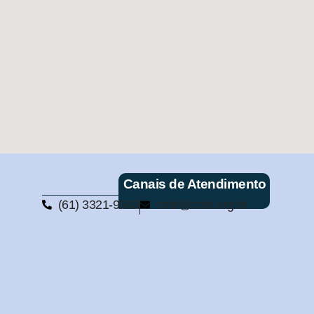
Canais de Atendimento
(61) 3321-9563
cmb@cmb.org.br