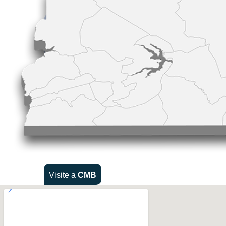
Visite a
CMB