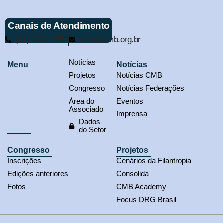
Canais de Atendimento
(61) 3321-9563
cmb@cmb.org.br
Notícias
Menu
Notícias
Projetos
Notícias CMB
Congresso
Notícias Federações
Área do
Eventos
Associado
Imprensa
Dados
do Setor
Congresso
Projetos
Inscrições
Cenários da Filantropia
Edições anteriores
Consolida
Fotos
CMB Academy
Focus DRG Brasil