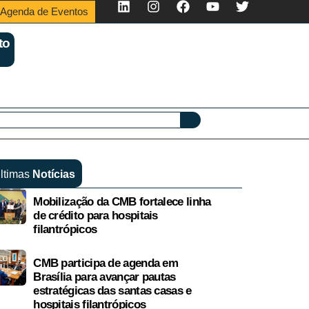
Agenda de Eventos
to
ltimas
Notícias
Mobilização da CMB fortalece linha
de crédito para hospitais
filantrópicos
CMB participa de agenda em
Brasília para avançar pautas
estratégicas das santas casas e
hospitais filantrópicos