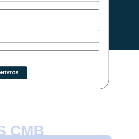
S CMB