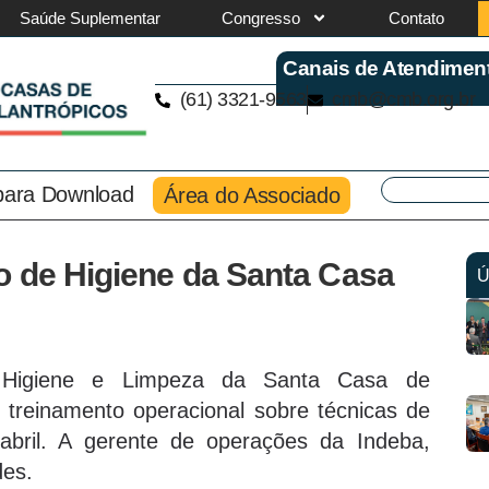
Saúde Suplementar
Congresso
Contato
Canais de Atendimen
(61) 3321-9563
cmb@cmb.org.br
 para Download
Área do Associado
o de Higiene da Santa Casa
Ú
 Higiene e Limpeza da Santa Casa de
 treinamento operacional sobre técnicas de
abril. A gerente de operações da Indeba,
des.