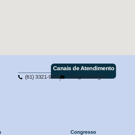
Canais de Atendimento
(61) 3321-9563
cmb@cmb.org.br
s
Congresso