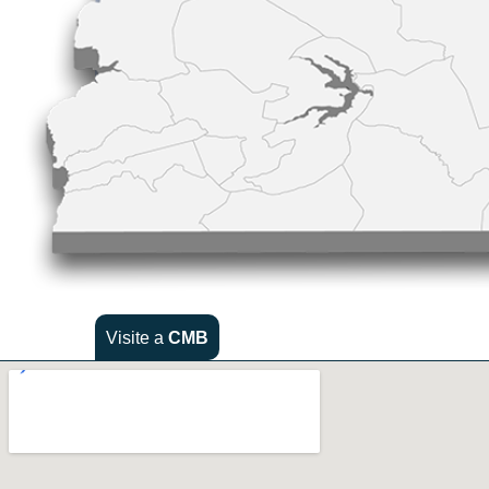
Visite a
CMB