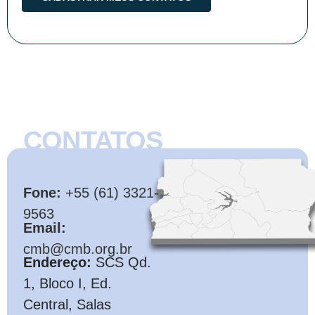
CONTATOS
CMB
Fone:
+55 (61) 3321-
9563
Email:
cmb@cmb.org.br
Endereço:
SCS Qd.
1, Bloco I, Ed.
Central, Salas