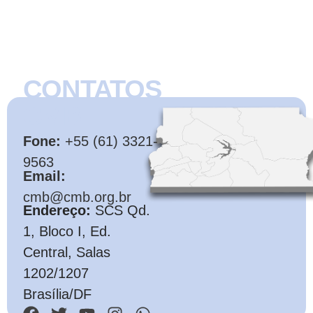
CONTATOS
CMB
Fone:
+55 (61) 3321-
9563
Email:
cmb@cmb.org.br
Endereço:
SCS Qd.
1, Bloco I, Ed.
Central, Salas
1202/1207
Brasília/DF