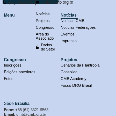
(61) 3321-9563
cmb@cmb.org.br
Notícias
Menu
Notícias
Projetos
Notícias CMB
Congresso
Notícias Federações
Área do
Eventos
Associado
Imprensa
Dados
do Setor
Congresso
Projetos
Inscrições
Cenários da Filantropia
Edições anteriores
Consolida
Fotos
CMB Academy
Focus DRG Brasil
Sede
Brasília
Fone:
+55 (61) 3321-9563
Email:
cmb@cmb.org.br