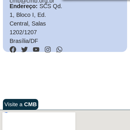
cmb@cmb.org.br
Endereço:
SCS Qd.
1, Bloco I, Ed.
Central, Salas
1202/1207
Brasília/DF
Visite a
CMB