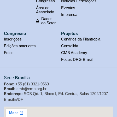
Congresso
Notícias Federações
Área do
Eventos
Associado
Imprensa
Dados
do Setor
Congresso
Projetos
Inscrições
Cenários da Filantropia
Edições anteriores
Consolida
Fotos
CMB Academy
Focus DRG Brasil
Sede
Brasília
Fone:
+55 (61) 3321-9563
Email:
cmb@cmb.org.br
Endereço:
SCS Qd. 1, Bloco I, Ed. Central, Salas 1202/1207
Brasília/DF