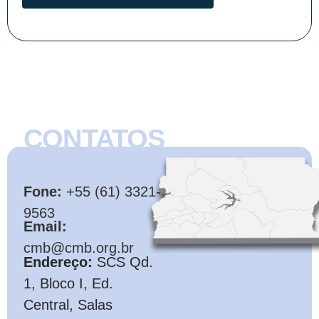
CONTATOS
CMB
Fone:
+55 (61) 3321-
9563
Email:
cmb@cmb.org.br
Endereço:
SCS Qd.
1, Bloco I, Ed.
Central, Salas