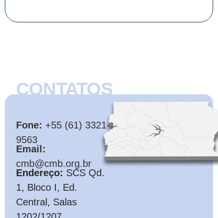
CONTATOS
CMB
Fone:
+55 (61) 3321-
9563
Email:
cmb@cmb.org.br
Endereço:
SCS Qd.
1, Bloco I, Ed.
Central, Salas
1202/1207