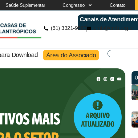
Saúde Suplementar
Congresso
Contato
Canais de Atendimen
(61) 3321-9563
cmb@cmb.org.br
 para Download
Área do Associado
Ú