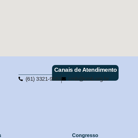
Canais de Atendimento
(61) 3321-9563
cmb@cmb.org.br
s
Congresso