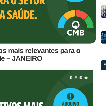
os mais relevantes para o
úde – JANEIRO
E