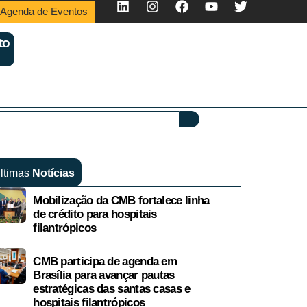
Agenda de Eventos
to
ltimas
Notícias
Mobilização da CMB fortalece linha
de crédito para hospitais
filantrópicos
CMB participa de agenda em
Brasília para avançar pautas
estratégicas das santas casas e
hospitais filantrópicos