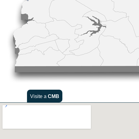
Visite a
CMB