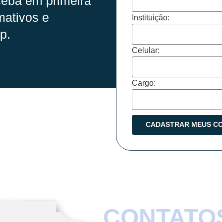
eba em primeira
mativos e
Instituição:
p.
Celular:
Cargo:
CONTATO