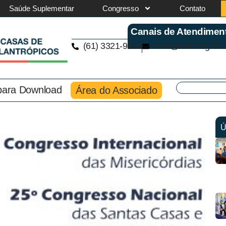
Saúde Suplementar
Congresso
Contato
Canais de Atendimen
(61) 3321-9563
cmb@cmb.org.br
 para Download
Área do Associado
Ú