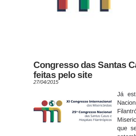
Congresso das Santas C
feitas pelo site
27/04/2015
Já est
Nacio
Filant
Miser
que se