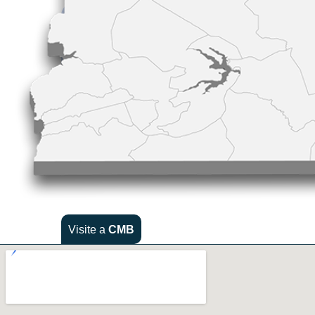
Visite a
CMB