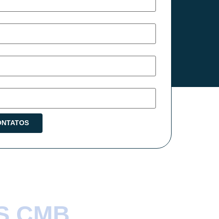
S CMB