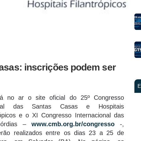
asas: inscrições podem ser
E
á no ar o site oficial do 25º Congresso
nal das Santas Casas e Hospitais
rópicos e o XI Congresso Internacional das
icórdias –
www.cmb.org.br/congresso
-,
rão realizados entre os dias 23 a 25 de