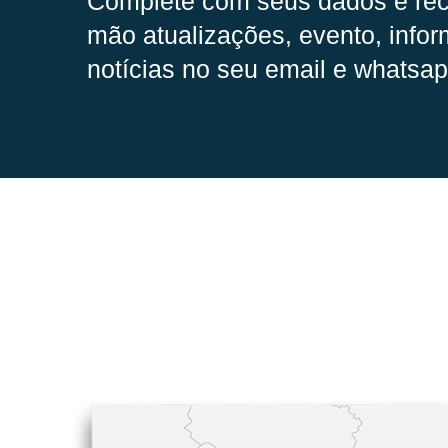
Complete com seus dados e rec
mão
atualizações, evento, infor
notícias no seu email e whatsap