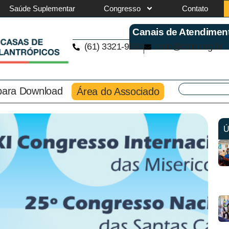
Saúde Suplementar
Congresso
Contato
Canais de Atendimen
(61) 3321-9563
cmb@cmb.org.br
 para Download
Área do Associado
Ú