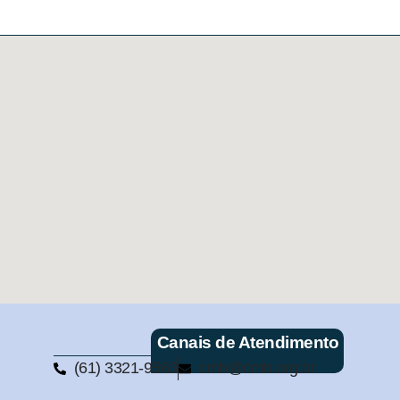
Canais de Atendimento
(61) 3321-9563
cmb@cmb.org.br