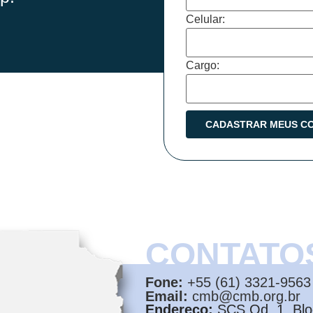
Celular:
Cargo:
CONTATO
Fone:
+55 (61) 3321-9563
Email:
cmb@cmb.org.br
Endereço:
SCS Qd. 1, Bloc