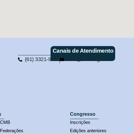
Canais de Atendimento
(61) 3321-9563
cmb@cmb.org.br
s
Congresso
s CMB
Inscrições
 Federações
Edições anteriores