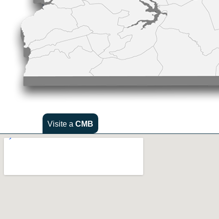
Visite a
CMB