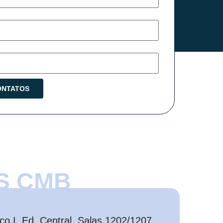
S CMB
o I, Ed. Central, Salas 1202/1207