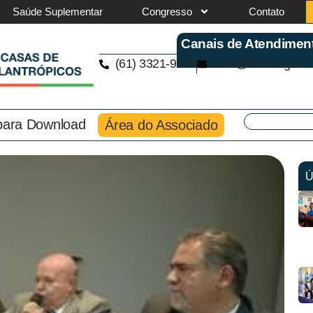
Saúde Suplementar
Congresso
Contato
Canais de Atendimen
(61) 3321-9563
cmb@cmb.org.br
 para Download
Área do Associado
Ú