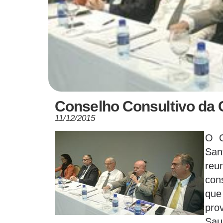
Conselho Consultivo da 
11/12/2015
O C
San
reu
con
que
pro
Sau