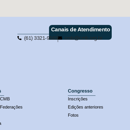
Canais de Atendimento
(61) 3321-9563
cmb@cmb.org.br
s
Congresso
s CMB
Inscrições
 Federações
Edições anteriores
Fotos
a