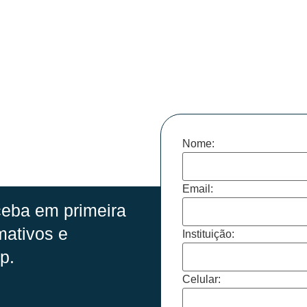
Nome:
Email:
eba em primeira
mativos e
Instituição:
p.
Celular: