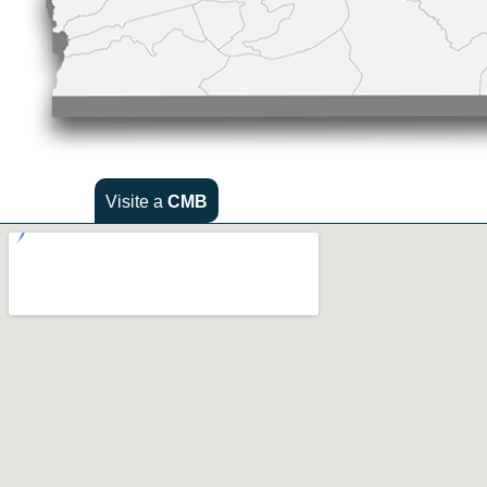
Visite a
CMB