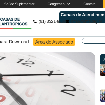
Saúde Suplementar
Congresso
Contato
Canais de Atendimen
(61) 3321-9563
cmb@cmb.org.br
 para Download
Área do Associado
Ú