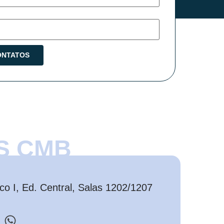
S CMB
o I, Ed. Central, Salas 1202/1207