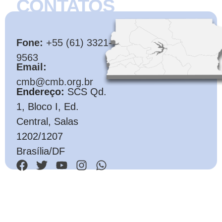
CONTATOS
CMB
Fone:
+55 (61) 3321-
9563
Email:
cmb@cmb.org.br
Endereço:
SCS Qd.
1, Bloco I, Ed.
Central, Salas
1202/1207
Brasília/DF