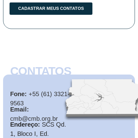
CONTATOS
CMB
Fone:
+55 (61) 3321-
9563
Email:
cmb@cmb.org.br
Endereço:
SCS Qd.
1, Bloco I, Ed.