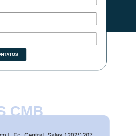
S CMB
o I, Ed. Central, Salas 1202/1207