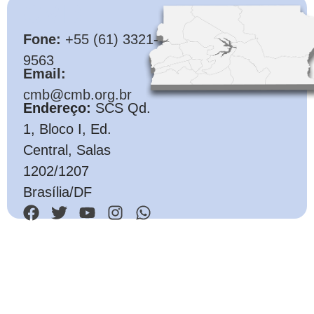
CMB
Fone:
+55 (61) 3321-
9563
Email:
cmb@cmb.org.br
Endereço:
SCS Qd.
1, Bloco I, Ed.
Central, Salas
1202/1207
Brasília/DF