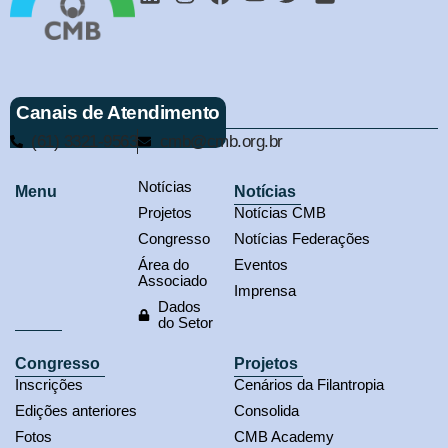
Canais de Atendimento
(61) 3321-9563
cmb@cmb.org.br
Notícias
Menu
Notícias
Projetos
Notícias CMB
Congresso
Notícias Federações
Área do
Eventos
Associado
Imprensa
Dados
do Setor
Congresso
Projetos
Inscrições
Cenários da Filantropia
Edições anteriores
Consolida
Fotos
CMB Academy