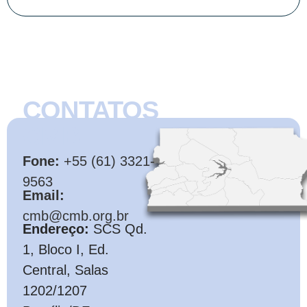
CONTATOS
CMB
Fone:
+55 (61) 3321-
9563
Email:
cmb@cmb.org.br
Endereço:
SCS Qd.
1, Bloco I, Ed.
Central, Salas
1202/1207