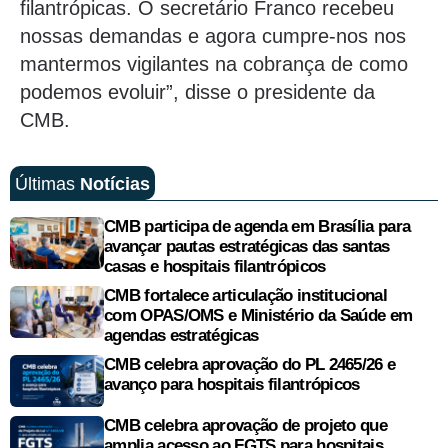
filantrópicas. O secretário Franco recebeu
nossas demandas e agora cumpre-nos nos
mantermos vigilantes na cobrança de como
podemos evoluir”, disse o presidente da
CMB.
Últimas
Notícias
CMB participa de agenda em Brasília para
avançar pautas estratégicas das santas
casas e hospitais filantrópicos
CMB fortalece articulação institucional
com OPAS/OMS e Ministério da Saúde em
agendas estratégicas
CMB celebra aprovação do PL 2465/26 e
avanço para hospitais filantrópicos
CMB celebra aprovação de projeto que
amplia acesso ao FGTS para hospitais