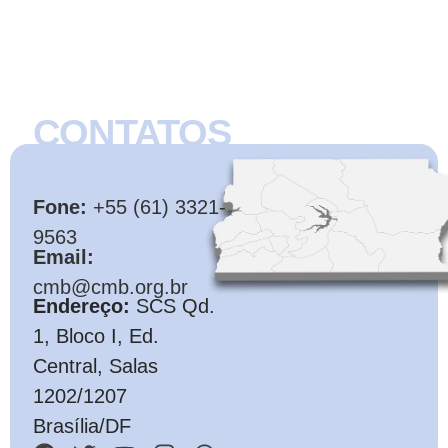
CONTATOS
CMB
Fone:
+55 (61) 3321-
9563
Email:
cmb@cmb.org.br
Endereço:
SCS Qd.
1, Bloco I, Ed.
Central, Salas
1202/1207
Brasília/DF