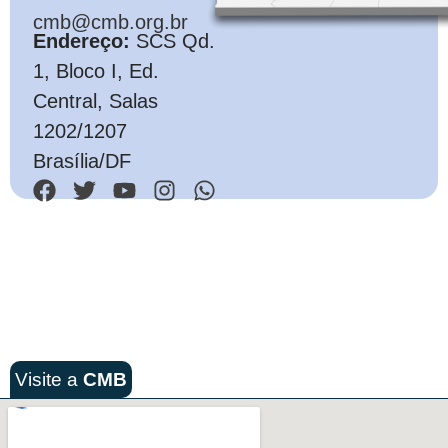
cmb@cmb.org.br
Endereço:
SCS Qd.
1, Bloco I, Ed.
Central, Salas
1202/1207
Brasília/DF
Visite a
CMB