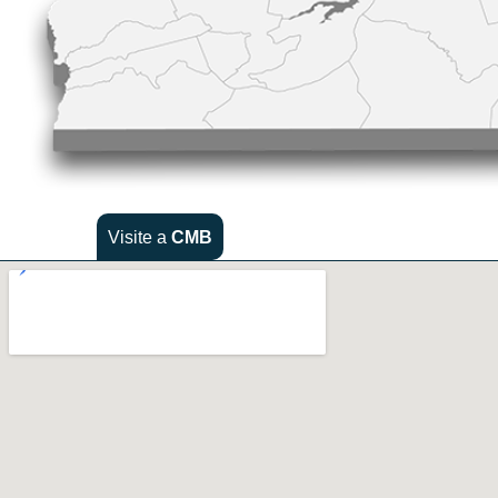
Visite a
CMB