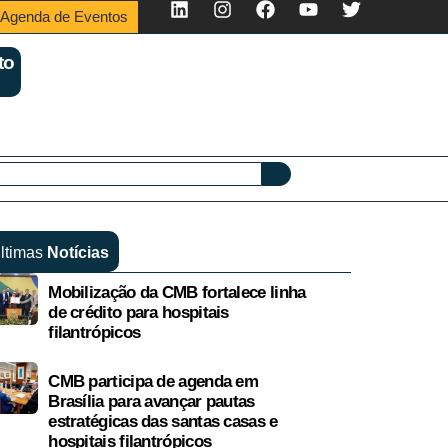
Agenda de Eventos
to
ltimas
Notícias
Mobilização da CMB fortalece linha
de crédito para hospitais
filantrópicos
CMB participa de agenda em
Brasília para avançar pautas
estratégicas das santas casas e
hospitais filantrópicos