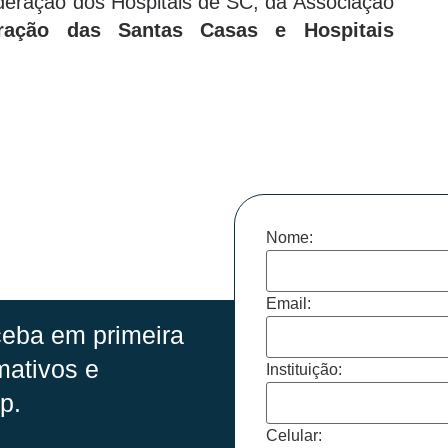
deração dos Hospitais de SC, da Associação
ração das Santas Casas e Hospitais
Nome:
Email:
eba em primeira
mativos e
Instituição:
p.
Celular: