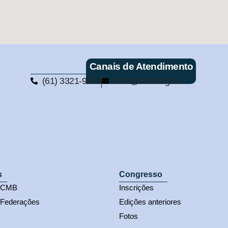
Canais de Atendimento
(61) 3321-9563
cmb@cmb.org.br
s
Congresso
s CMB
Inscrições
 Federações
Edições anteriores
Fotos