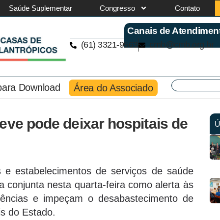
Saúde Suplementar
Congresso
Contato
Canais de Atendimen
(61) 3321-9563
cmb@cmb.org.br
 para Download
Área do Associado
eve pode deixar hospitais de
Ú
s e estabelecimentos de serviços de saúde
conjunta nesta quarta-feira como alerta às
dências e impeçam o desabastecimento de
is do Estado.