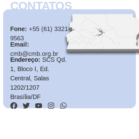
CONTATOS
CMB
Fone:
+55 (61) 3321-
9563
Email:
cmb@cmb.org.br
Endereço:
SCS Qd.
1, Bloco I, Ed.
Central, Salas
1202/1207
Brasília/DF