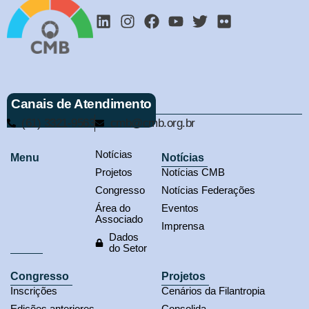
Canais de Atendimento
(61) 3321-9563
cmb@cmb.org.br
Notícias
Menu
Notícias
Projetos
Notícias CMB
Congresso
Notícias Federações
Área do
Eventos
Associado
Imprensa
Dados
do Setor
Congresso
Projetos
Inscrições
Cenários da Filantropia
Edições anteriores
Consolida