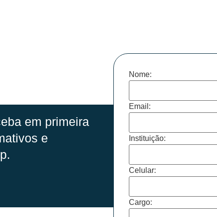
Nome:
Email:
eba em primeira
mativos e
Instituição:
p.
Celular:
Cargo: