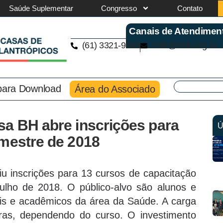
Saúde Suplementar
Congresso
Contato
Canais de Atendimen
(61) 3321-9563
cmb@cmb.org.br
 para Download
Área do Associado
sa BH abre inscrições para
Ú
emestre de 2018
u inscrições para 13 cursos de capacitação
julho de 2018. O público-alvo são alunos e
is e acadêmicos da área da Saúde. A carga
ras, dependendo do curso. O investimento