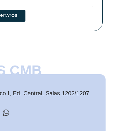
S CMB
o I, Ed. Central, Salas 1202/1207