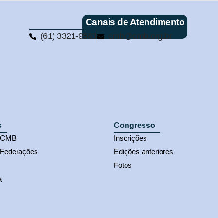
Canais de Atendimento
(61) 3321-9563
cmb@cmb.org.br
s
Congresso
s CMB
Inscrições
 Federações
Edições anteriores
Fotos
a