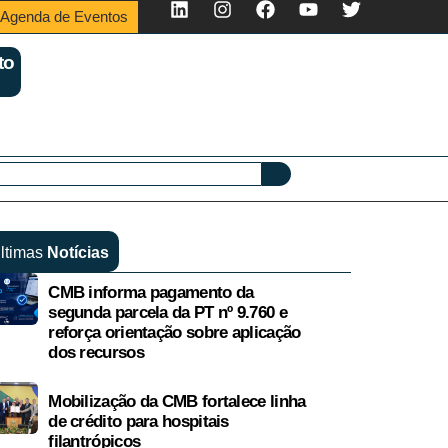
Agenda de Eventos
to
ltimas
Notícias
CMB informa pagamento da
segunda parcela da PT nº 9.760 e
reforça orientação sobre aplicação
dos recursos
Mobilização da CMB fortalece linha
de crédito para hospitais
filantrópicos