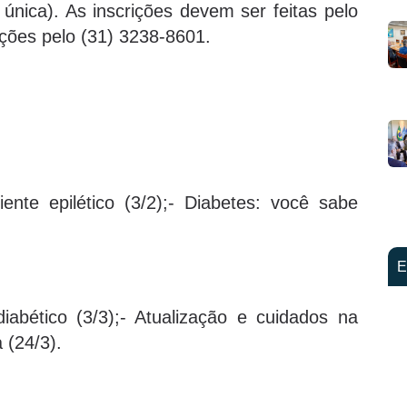
única). As inscrições devem ser feitas pelo
ções pelo (31) 3238-8601.
te epilético (3/2);- Diabetes: você sabe
E
bético (3/3);- Atualização e cuidados na
a (24/3).