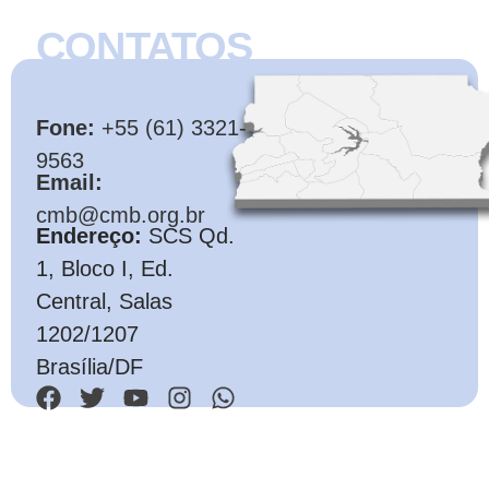
CONTATOS
CMB
Fone:
+55 (61) 3321-
9563
Email:
cmb@cmb.org.br
Endereço:
SCS Qd.
1, Bloco I, Ed.
Central, Salas
1202/1207
Brasília/DF