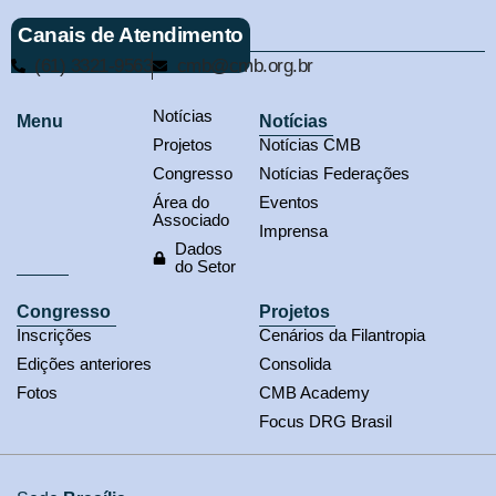
Canais de Atendimento
(61) 3321-9563
cmb@cmb.org.br
Notícias
Menu
Notícias
Projetos
Notícias CMB
Congresso
Notícias Federações
Área do
Eventos
Associado
Imprensa
Dados
do Setor
Congresso
Projetos
Inscrições
Cenários da Filantropia
Edições anteriores
Consolida
Fotos
CMB Academy
Focus DRG Brasil