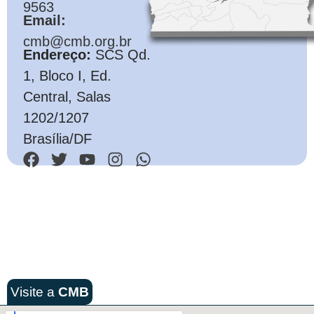
9563
Email:
cmb@cmb.org.br
Endereço:
SCS Qd.
1, Bloco I, Ed.
Central, Salas
1202/1207
Brasília/DF
Visite a
CMB