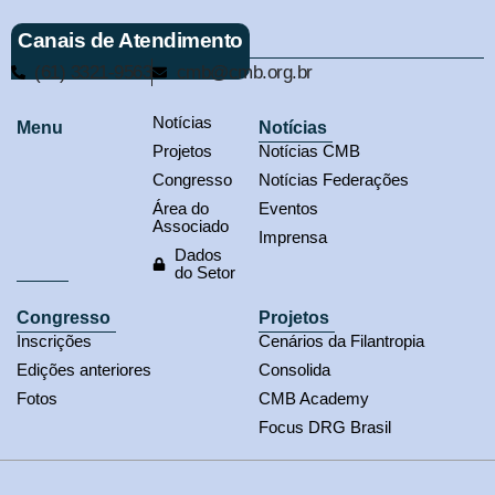
Canais de Atendimento
(61) 3321-9563
cmb@cmb.org.br
Notícias
Menu
Notícias
Projetos
Notícias CMB
Congresso
Notícias Federações
Área do
Eventos
Associado
Imprensa
Dados
do Setor
Congresso
Projetos
Inscrições
Cenários da Filantropia
Edições anteriores
Consolida
Fotos
CMB Academy
Focus DRG Brasil