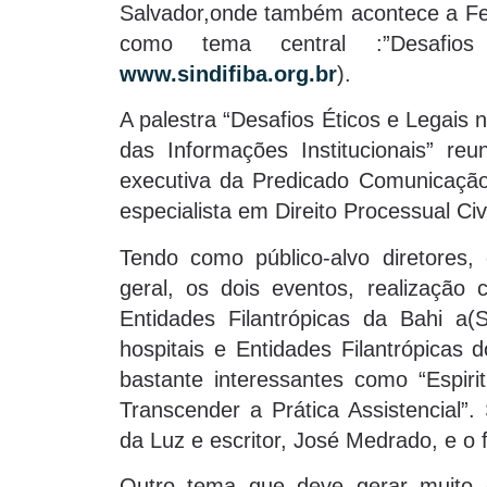
Salvador,onde também acontece a Fei
como tema central :”Desafio
www.sindifiba.org.br
).
A palestra “Desafios Éticos e Legais
das Informações Institucionais” reun
executiva da Predicado Comunicação
especialista em Direito Processual Civ
Tendo como público-alvo diretores, 
geral, os dois eventos, realização
Entidades Filantrópicas da Bahi a(
hospitais e Entidades Filantrópicas
bastante interessantes como “Espiri
Transcender a Prática Assistencial”.
da Luz e escritor, José Medrado, e o f
Outro tema que deve gerar muito 