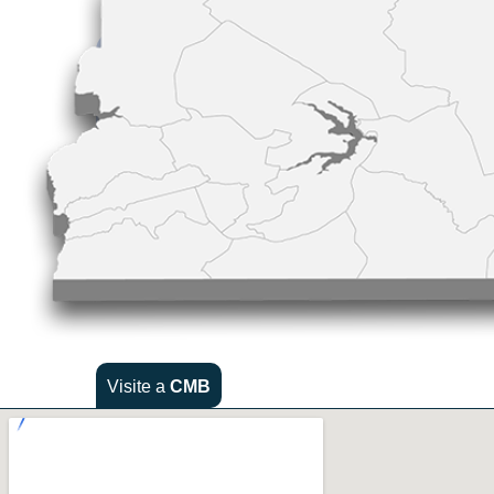
Visite a
CMB