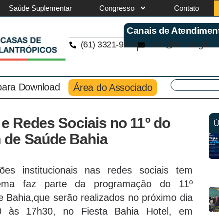
Saúde Suplementar
Congresso
Contato
Canais de Atendimen
(61) 3321-9563
cmb@cmb.org.br
 para Download
Área do Associado
 e Redes Sociais no 11º do
Ú
 de Saúde Bahia
ões institucionais nas redes sociais tem
 tema faz parte da programação do 11º
ahia,que serão realizados no próximo dia
30 às 17h30, no Fiesta Bahia Hotel, em