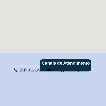
Canais de Atendimento
(61) 3321-9563
cmb@cmb.org.br