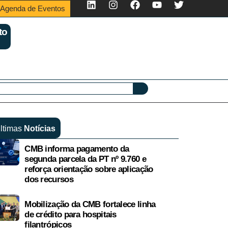
Agenda de Eventos
to
ltimas
Notícias
CMB informa pagamento da
segunda parcela da PT nº 9.760 e
reforça orientação sobre aplicação
dos recursos
Mobilização da CMB fortalece linha
de crédito para hospitais
filantrópicos