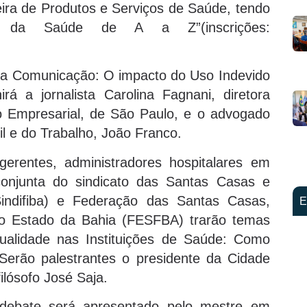
ra de Produtos e Serviços de Saúde, tendo
s da Saúde de A a Z”(inscrições:
 na Comunicação: O impacto do Uso Indevido
irá a jornalista Carolina Fagnani, diretora
 Empresarial, de São Paulo, e o advogado
il e do Trabalho, João Franco.
gerentes, administradores hospitalares em
 conjunta do sindicato das Santas Casas e
Sindifiba) e Federação das Santas Casas,
E
 do Estado da Bahia (FESFBA) trarão temas
tualidade nas Instituições de Saúde: Como
 Serão palestrantes o presidente da Cidade
ilósofo José Saja.
debate será apresentado pelo mestre em