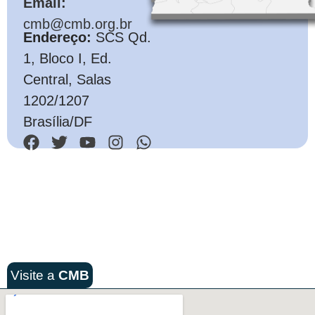
Email:
cmb@cmb.org.br
Endereço:
SCS Qd.
1, Bloco I, Ed.
Central, Salas
1202/1207
Brasília/DF
Visite a
CMB