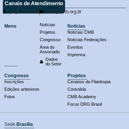
Canais de Atendimento
(61) 3321-9563
cmb@cmb.org.br
Notícias
Menu
Notícias
Projetos
Notícias CMB
Congresso
Notícias Federações
Área do
Eventos
Associado
Imprensa
Dados
do Setor
Congresso
Projetos
Inscrições
Cenários da Filantropia
Edições anteriores
Consolida
Fotos
CMB Academy
Focus DRG Brasil
Sede
Brasília