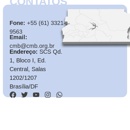
CONTATOS
CMB
Fone:
+55 (61) 3321-
9563
Email:
cmb@cmb.org.br
Endereço:
SCS Qd.
1, Bloco I, Ed.
Central, Salas
1202/1207
Brasília/DF