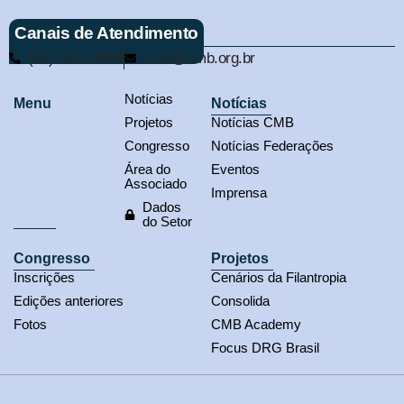
Canais de Atendimento
(61) 3321-9563
cmb@cmb.org.br
Notícias
Menu
Notícias
Projetos
Notícias CMB
Congresso
Notícias Federações
Área do
Eventos
Associado
Imprensa
Dados
do Setor
Congresso
Projetos
Inscrições
Cenários da Filantropia
Edições anteriores
Consolida
Fotos
CMB Academy
Focus DRG Brasil