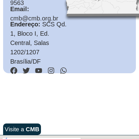
9563
Email:
cmb@cmb.org.br
Endereço:
SCS Qd.
1, Bloco I, Ed.
Central, Salas
1202/1207
Brasília/DF
Visite a
CMB