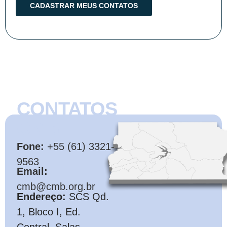
CONTATOS
CMB
Fone:
+55 (61) 3321-
9563
Email:
cmb@cmb.org.br
Endereço:
SCS Qd.
1, Bloco I, Ed.
Central, Salas