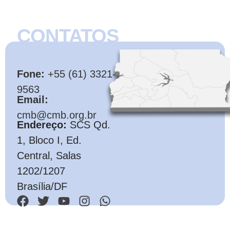
CONTATOS
CMB
Fone:
+55 (61) 3321-
9563
Email:
cmb@cmb.org.br
Endereço:
SCS Qd.
1, Bloco I, Ed.
Central, Salas
1202/1207
Brasília/DF