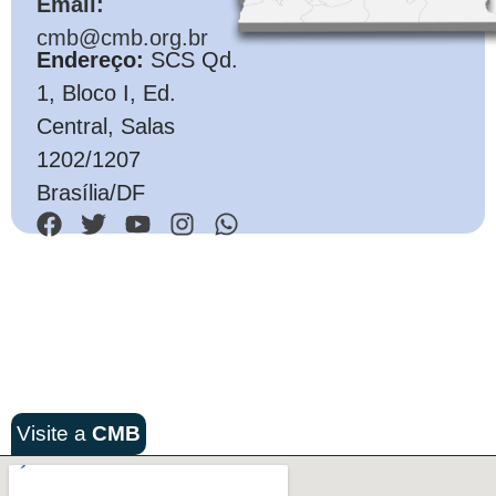
Email:
cmb@cmb.org.br
Endereço:
SCS Qd.
1, Bloco I, Ed.
Central, Salas
1202/1207
Brasília/DF
Visite a
CMB