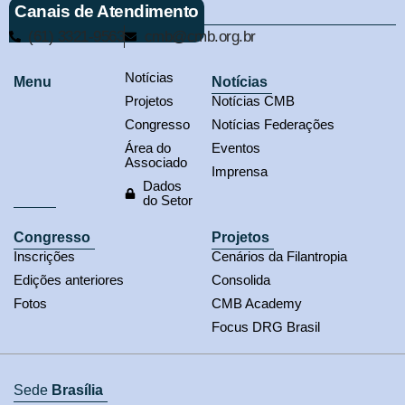
Canais de Atendimento
(61) 3321-9563
cmb@cmb.org.br
Notícias
Menu
Notícias
Projetos
Notícias CMB
Congresso
Notícias Federações
Área do
Eventos
Associado
Imprensa
Dados
do Setor
Congresso
Projetos
Inscrições
Cenários da Filantropia
Edições anteriores
Consolida
Fotos
CMB Academy
Focus DRG Brasil
Sede
Brasília