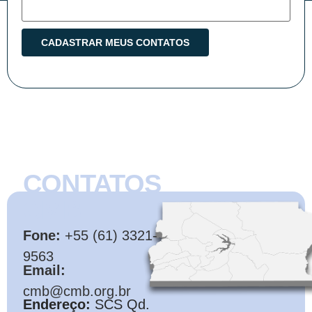
CONTATOS
CMB
Fone:
+55 (61) 3321-
9563
Email:
cmb@cmb.org.br
Endereço:
SCS Qd.