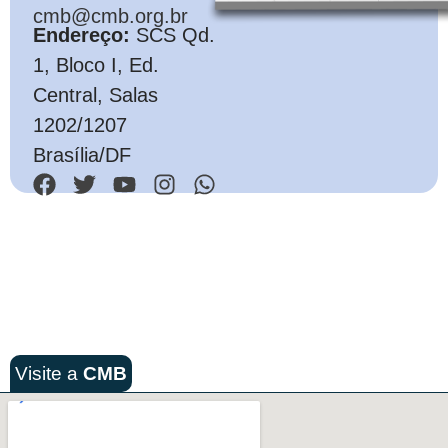
cmb@cmb.org.br
Endereço:
SCS Qd.
1, Bloco I, Ed.
Central, Salas
1202/1207
Brasília/DF
Visite a
CMB