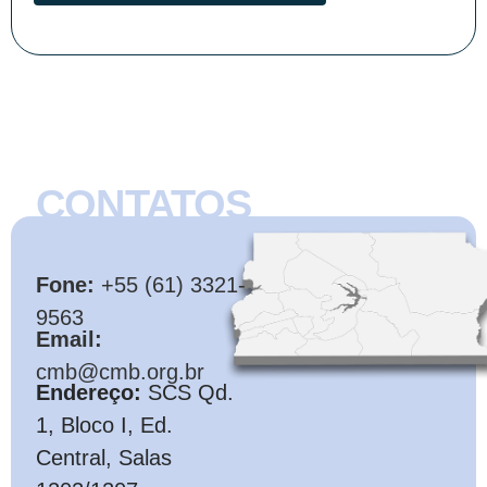
CONTATOS
CMB
Fone:
+55 (61) 3321-
9563
Email:
cmb@cmb.org.br
Endereço:
SCS Qd.
1, Bloco I, Ed.
Central, Salas