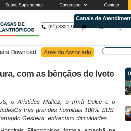
Saúde Suplementar
Congresso
Contato
Canais de Atendimen
(61) 3321-9563
cmb@cmb.org.br
 para Download
Área do Associado
dura, com as bênçãos de Ivete
Ú
S, o Aristides Maltez, o Irmã Dulce e o
ldadesOs três grandes hospitais 100% SUS,
Martagão Gesteira, enfrentam dificuldades
spitais Filantrópicos festeja amanhã na