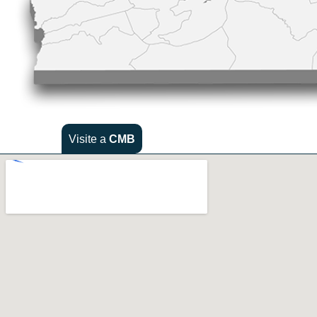
Visite a
CMB