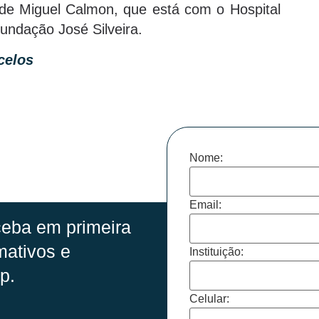
de Miguel Calmon, que está com o Hospital
undação José Silveira.
celos
Nome:
Email:
eba em primeira
mativos e
Instituição:
p.
Celular: