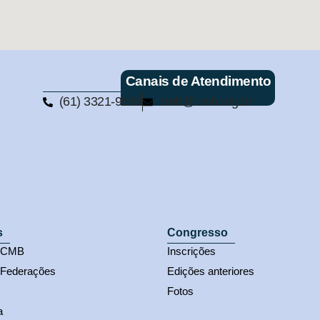
Canais de Atendimento
(61) 3321-9563
cmb@cmb.org.br
s
Congresso
s CMB
Inscrições
 Federações
Edições anteriores
Fotos
a