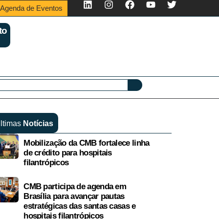
Agenda de Eventos
to
ltimas
Notícias
Mobilização da CMB fortalece linha
de crédito para hospitais
filantrópicos
CMB participa de agenda em
Brasília para avançar pautas
estratégicas das santas casas e
hospitais filantrópicos