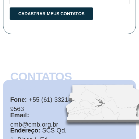
CONTATOS
CMB
Fone:
+55 (61) 3321-
9563
Email:
cmb@cmb.org.br
Endereço:
SCS Qd.