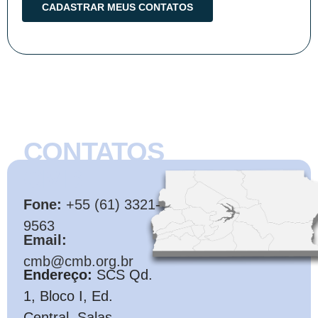
CONTATOS
CMB
Fone:
+55 (61) 3321-
9563
Email:
cmb@cmb.org.br
Endereço:
SCS Qd.
1, Bloco I, Ed.
Central, Salas