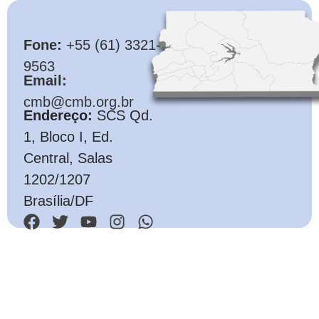
CMB
Fone:
+55 (61) 3321-
9563
Email:
cmb@cmb.org.br
Endereço:
SCS Qd.
1, Bloco I, Ed.
Central, Salas
1202/1207
Brasília/DF