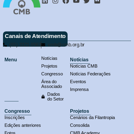
Canais de Atendimento
(61) 3321-9563
cmb@cmb.org.br
Notícias
Menu
Notícias
Projetos
Notícias CMB
Congresso
Notícias Federações
Área do
Eventos
Associado
Imprensa
Dados
do Setor
Congresso
Projetos
Inscrições
Cenários da Filantropia
Edições anteriores
Consolida
Fotos
CMB Academy