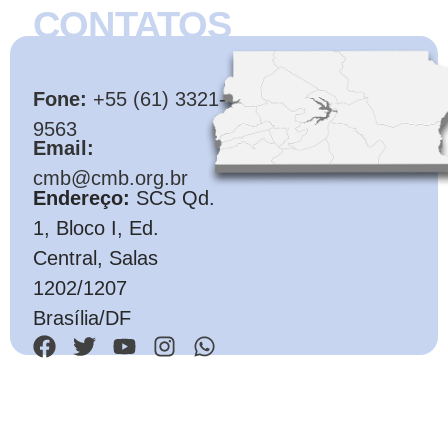
CONTATOS
CMB
Fone:
+55 (61) 3321-
9563
Email:
cmb@cmb.org.br
Endereço:
SCS Qd.
1, Bloco I, Ed.
Central, Salas
1202/1207
Brasília/DF