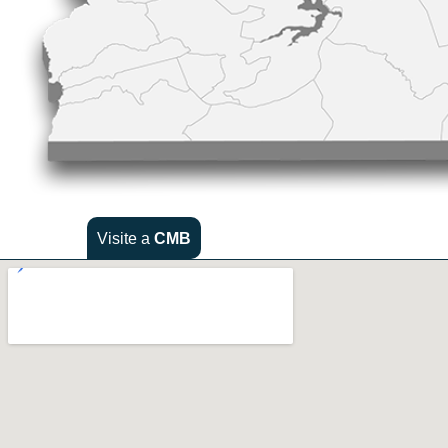
Visite a
CMB