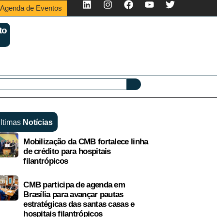
Agenda de Eventos
to
ltimas
Notícias
Mobilização da CMB fortalece linha
de crédito para hospitais
filantrópicos
CMB participa de agenda em
Brasília para avançar pautas
estratégicas das santas casas e
hospitais filantrópicos