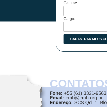
Celular:
Cargo:
CONTATO
Fone:
+55 (61) 3321-9563
Email:
cmb@cmb.org.br
Endereço:
SCS Qd. 1, Bloc