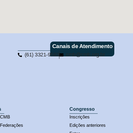
Canais de Atendimento
(61) 3321-9563
cmb@cmb.org.br
s
Congresso
s CMB
Inscrições
 Federações
Edições anteriores