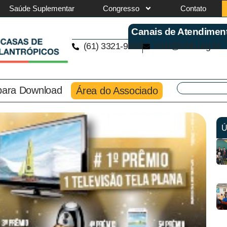
Saúde Suplementar
Congresso
Contato
Canais de Atendimen
(61) 3321-9563
cmb@cmb.org.br
 para Download
Área do Associado
Ú