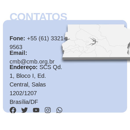
CONTATOS
CMB
Fone:
+55 (61) 3321-
9563
Email:
cmb@cmb.org.br
Endereço:
SCS Qd.
1, Bloco I, Ed.
Central, Salas
1202/1207
Brasília/DF